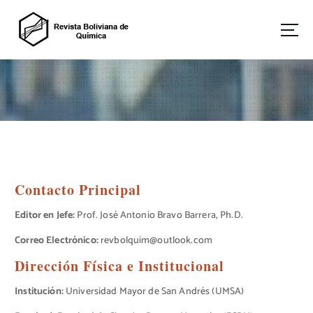
S
a
l
t
Revista Boliviana de Química
a
r
a
l
c
o
n
t
Contacto Principal
e
n
Editor en Jefe:
Prof. José Antonio Bravo Barrera, Ph.D.
i
d
Correo Electrónico:
revbolquim@outlook.com
o
Dirección Física e Institucional
Institución:
Universidad Mayor de San Andrés (UMSA)