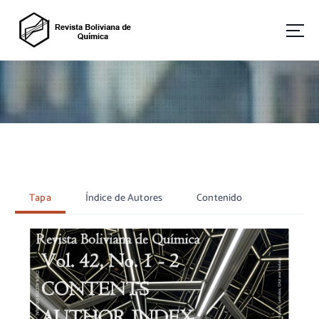
S
a
l
t
Revista Boliviana de Química
a
r
a
l
c
o
n
t
e
Tapa
Índice de Autores
Contenido
n
i
d
o