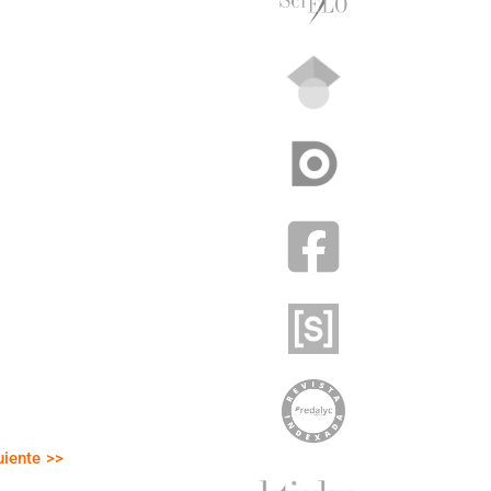
)
uiente >>