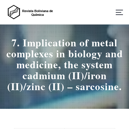
S
a
l
t
Revista Boliviana de Química
a
r
7. Implication of metal
a
l
complexes in biology and
c
o
medicine, the system
n
cadmium (II)/iron
t
e
(II)/zinc (II) – sarcosine.
n
i
d
o