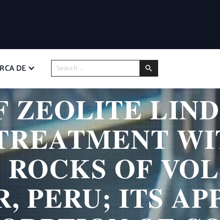
RCA DE
F ZEOLITE LIN
TREATMENT WI
 ROCKS OF VOL
, PERU; ITS AP