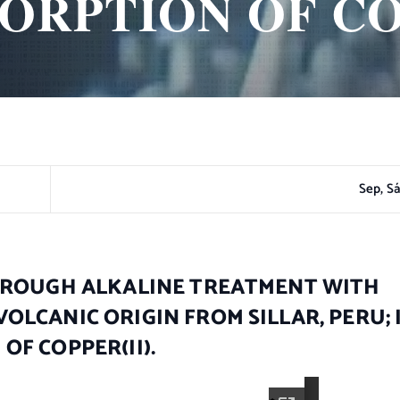
ORPTION OF COP
Sep, Sá
THROUGH ALKALINE TREATMENT WITH
OLCANIC ORIGIN FROM SILLAR, PERU; 
OF COPPER(II).