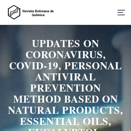
S
a
l
t
Revista Boliviana de Química
a
r
UPDATES ON
a
l
CORONAVIRUS,
c
o
COVID-19, PERSONAL
n
ANTIVIRAL
t
e
PREVENTION
n
i
METHOD BASED ON
d
o
NATURAL PRODUCTS,
ESSENTIAL OILS,