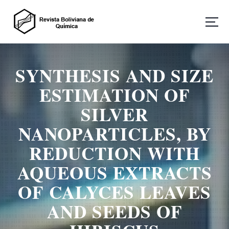
S
a
l
t
Revista Boliviana de Química
a
r
SYNTHESIS AND SIZE
a
l
ESTIMATION OF
c
o
SILVER
n
NANOPARTICLES, BY
t
e
REDUCTION WITH
n
i
AQUEOUS EXTRACTS
d
o
OF CALYCES LEAVES
AND SEEDS OF