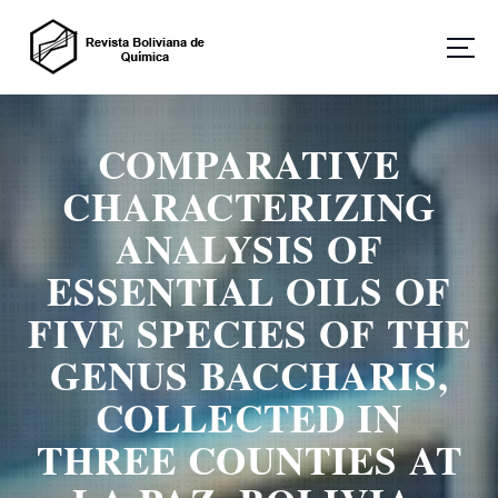
S
a
l
t
Revista Boliviana de Química
a
r
COMPARATIVE
a
l
CHARACTERIZING
c
o
ANALYSIS OF
n
ESSENTIAL OILS OF
t
e
FIVE SPECIES OF THE
n
i
GENUS BACCHARIS,
d
o
COLLECTED IN
THREE COUNTIES AT