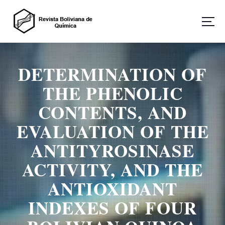
S
a
l
t
Revista Boliviana de Química
a
r
DETERMINATION OF
a
l
THE PHENOLIC
c
o
CONTENTS, AND
n
EVALUATION OF THE
t
e
ANTITYROSINASE
n
i
ACTIVITY, AND THE
d
o
ANTIOXIDANT
INDEXES OF FOUR