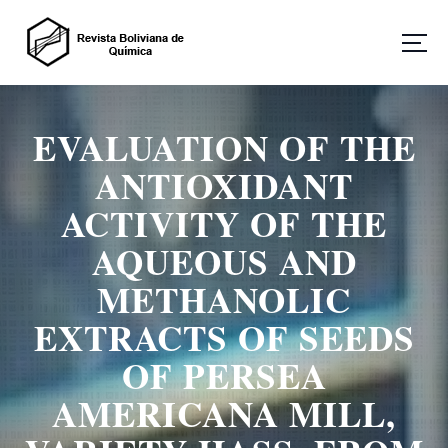
S
a
l
t
Revista Boliviana de Química
a
r
EVALUATION OF THE
a
l
ANTIOXIDANT
c
o
ACTIVITY OF THE
n
AQUEOUS AND
t
e
METHANOLIC
n
i
EXTRACTS OF SEEDS
d
o
OF PERSEA
AMERICANA MILL,