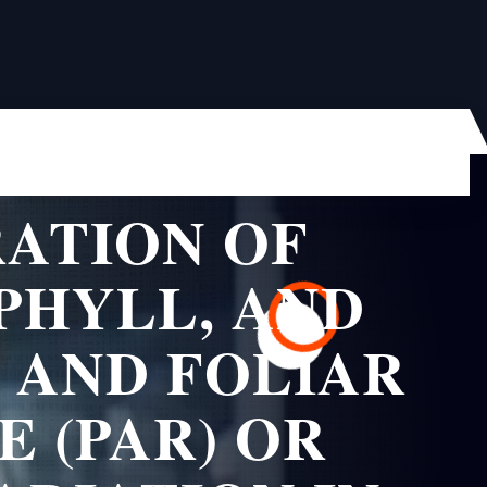
RATION OF
PHYLL, AND
 AND FOLIAR
E (PAR) OR