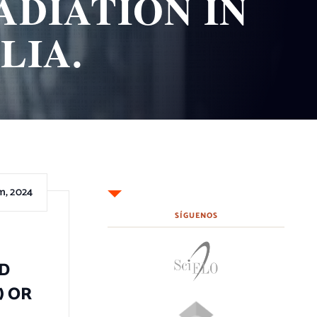
ADIATION IN
LIA.
m, 2024
SÍGUENOS
D
) OR