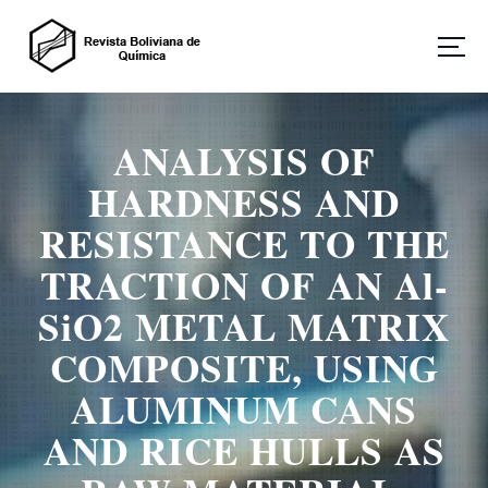
S
a
l
t
Revista Boliviana de Química
a
r
ANALYSIS OF
a
l
HARDNESS AND
c
o
RESISTANCE TO THE
n
TRACTION OF AN Al-
t
e
SiO2 METAL MATRIX
n
i
COMPOSITE, USING
d
o
ALUMINUM CANS
AND RICE HULLS AS