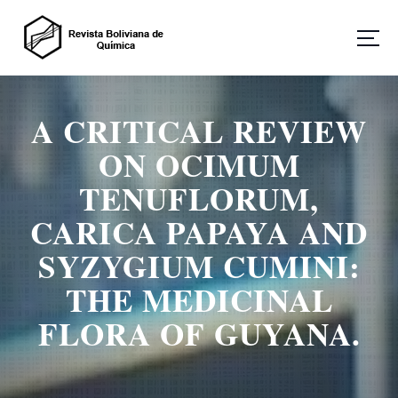
S
a
l
t
Revista Boliviana de Química
a
r
A CRITICAL REVIEW
a
l
ON OCIMUM
c
o
TENUFLORUM,
n
CARICA PAPAYA AND
t
e
SYZYGIUM CUMINI:
n
i
THE MEDICINAL
d
o
FLORA OF GUYANA.