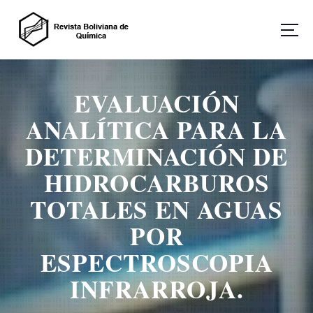
S
a
l
t
Revista Boliviana de Química
a
r
EVALUACIÓN
a
l
ANALÍTICA PARA LA
c
o
DETERMINACIÓN DE
n
HIDROCARBUROS
t
e
TOTALES EN AGUAS
n
i
POR
d
o
ESPECTROSCOPIA
INFRARROJA.