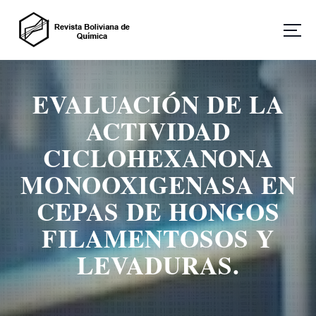
S
a
l
t
Revista Boliviana de Química
a
r
EVALUACIÓN DE LA
a
l
ACTIVIDAD
c
o
CICLOHEXANONA
n
MONOOXIGENASA EN
t
e
CEPAS DE HONGOS
n
i
FILAMENTOSOS Y
d
o
LEVADURAS.