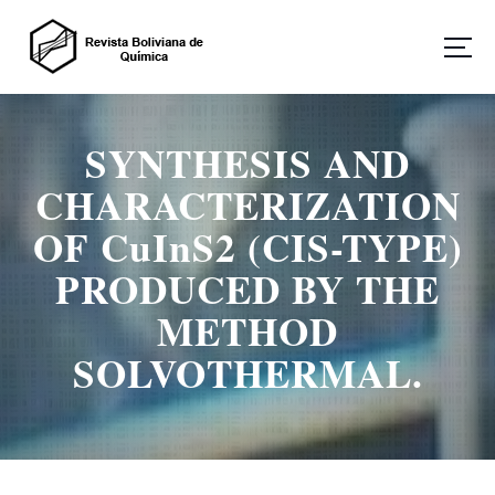
S
a
l
t
Revista Boliviana de Química
a
r
SYNTHESIS AND
a
l
CHARACTERIZATION
c
o
OF CuInS2 (CIS-TYPE)
n
PRODUCED BY THE
t
e
METHOD
n
i
SOLVOTHERMAL.
d
o