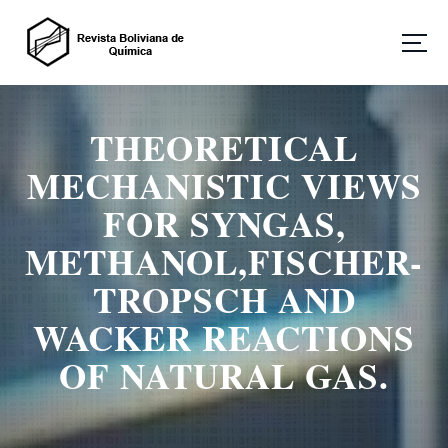
S
a
l
t
Revista Boliviana de Química
a
r
THEORETICAL
a
l
MECHANISTIC VIEWS
c
o
FOR SYNGAS,
n
METHANOL,FISCHER-
t
e
TROPSCH AND
n
i
WACKER REACTIONS
d
o
OF NATURAL GAS.