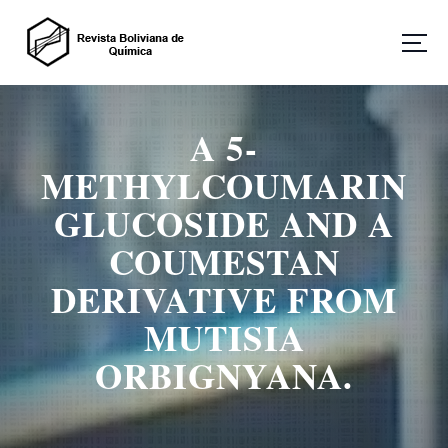
S
a
l
t
Revista Boliviana de Química
a
r
A 5-
a
l
METHYLCOUMARIN
c
o
GLUCOSIDE AND A
n
COUMESTAN
t
e
DERIVATIVE FROM
n
i
MUTISIA
d
o
ORBIGNYANA.