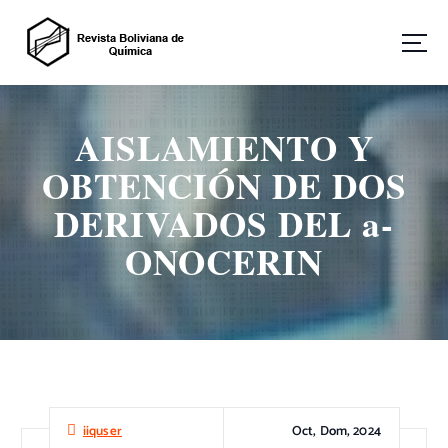
S
a
l
t
Revista Boliviana de Química
a
r
AISLAMIENTO Y
a
l
OBTENCIÓN DE DOS
c
o
DERIVADOS DEL a-
n
ONOCERIN
t
e
n
i
d
o
Oct, Dom, 2024
iiquser