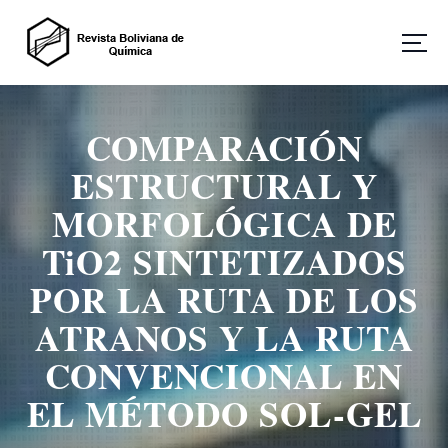
S
a
l
t
Revista Boliviana de Química
a
r
COMPARACIÓN
a
l
ESTRUCTURAL Y
c
o
MORFOLÓGICA DE
n
TiO2 SINTETIZADOS
t
e
POR LA RUTA DE LOS
n
i
ATRANOS Y LA RUTA
d
o
CONVENCIONAL EN
EL MÉTODO SOL-GEL