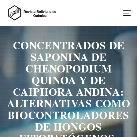
S
a
l
t
Revista Boliviana de Química
a
r
CONCENTRADOS DE
a
l
SAPONINA DE
c
o
CHENOPODIUM
n
QUINOA Y DE
t
e
CAIPHORA ANDINA:
n
i
ALTERNATIVAS COMO
d
o
BIOCONTROLADORES
DE HONGOS