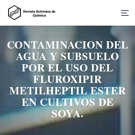
S
a
l
t
Revista Boliviana de Química
a
r
CONTAMINACION DEL
a
l
AGUA Y SUBSUELO
c
o
POR EL USO DEL
n
FLUROXIPIR
t
e
METILHEPTIL ESTER
n
i
EN CULTIVOS DE
d
o
SOYA.