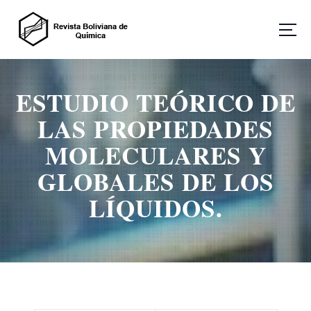
S
a
l
t
Revista Boliviana de Química
a
r
ESTUDIO TEÓRICO DE
a
l
LAS PROPIEDADES
c
o
MOLECULARES Y
n
GLOBALES DE LOS
t
e
LÍQUIDOS.
n
i
d
o