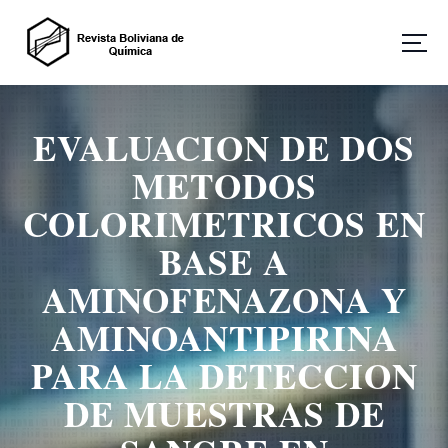
S
a
l
t
Revista Boliviana de Química
a
r
EVALUACION DE DOS
a
l
METODOS
c
o
COLORIMETRICOS EN
n
BASE A
t
e
AMINOFENAZONA Y
n
i
AMINOANTIPIRINA
d
o
PARA LA DETECCION
DE MUESTRAS DE