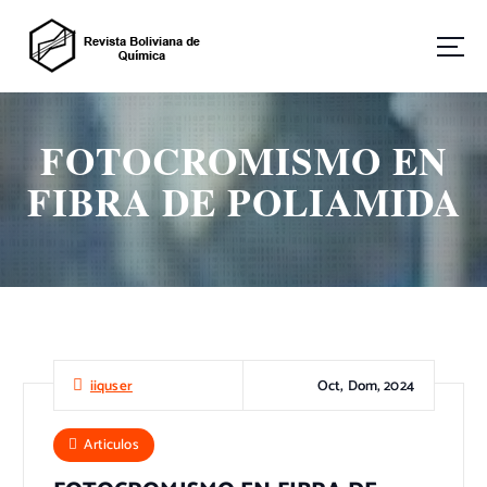
S
a
l
t
Revista Boliviana de Química
a
r
FOTOCROMISMO EN
a
l
FIBRA DE POLIAMIDA
c
o
n
t
e
n
i
d
Oct, Dom, 2024
iiquser
o
Articulos