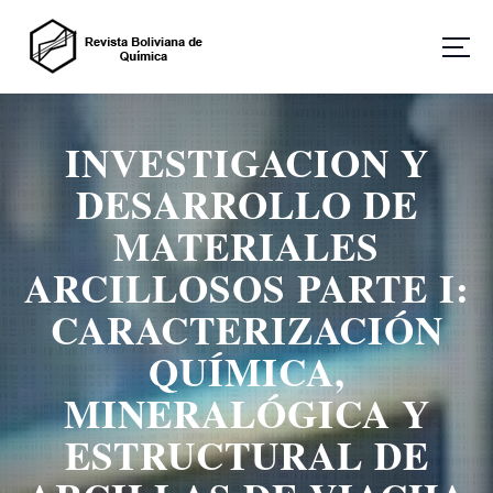
S
a
l
t
Revista Boliviana de Química
a
r
INVESTIGACION Y
a
l
DESARROLLO DE
c
o
MATERIALES
n
ARCILLOSOS PARTE I:
t
e
CARACTERIZACIÓN
n
i
QUÍMICA,
d
o
MINERALÓGICA Y
ESTRUCTURAL DE