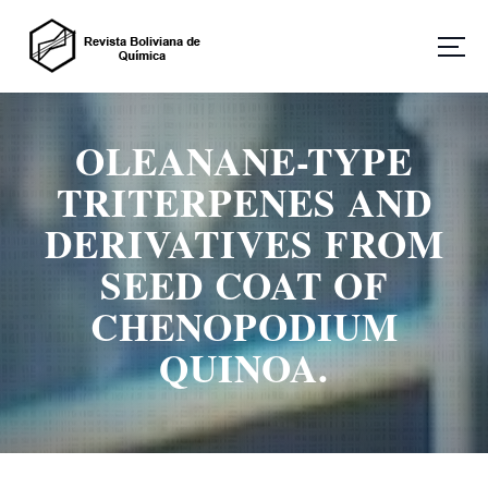
S
a
l
t
Revista Boliviana de Química
a
r
OLEANANE-TYPE
a
l
TRITERPENES AND
c
o
DERIVATIVES FROM
n
SEED COAT OF
t
e
CHENOPODIUM
n
i
QUINOA.
d
o