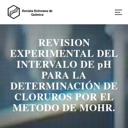
S
a
l
t
Revista Boliviana de Química
a
r
REVISION
a
l
EXPERIMENTAL DEL
c
o
INTERVALO DE pH
n
PARA LA
t
e
DETERMINACIÓN DE
n
i
CLORUROS POR EL
d
o
METODO DE MOHR.