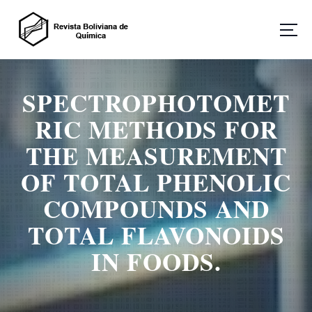
S
a
l
t
Revista Boliviana de Química
a
r
SPECTROPHOTOMET
a
l
RIC METHODS FOR
c
o
THE MEASUREMENT
n
OF TOTAL PHENOLIC
t
e
COMPOUNDS AND
n
i
TOTAL FLAVONOIDS
d
o
IN FOODS.